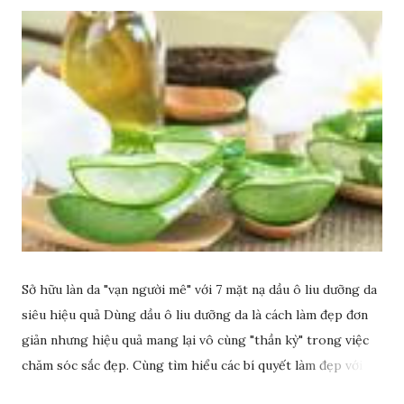
Sở hữu làn da "vạn người mê" với 7 mặt nạ dầu ô liu dưỡng da
siêu hiệu quả Dùng dầu ô liu dưỡng da là cách làm đẹp đơn
giản nhưng hiệu quả mang lại vô cùng "thần kỳ" trong việc
chăm sóc sắc đẹp. Cùng tìm hiểu các bí quyết làm đẹp với
dầu ô liu để có làn da sáng đẹp rạng ngời nhé.