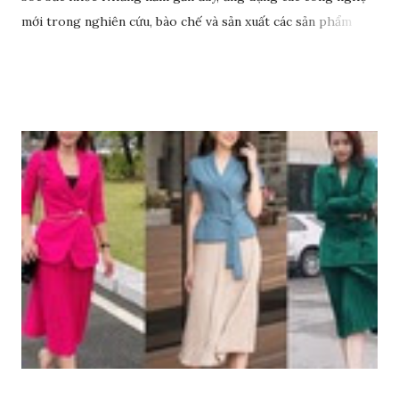
mới trong nghiên cứu, bào chế và sản xuất các sản phẩm
chăm sóc sức khỏe chất lượng trở thành hướng đi đột phá
cho nhiều doanh nghiệp, tổ chức, cá nhân. Rất nhiều đơn vị
uy tín đã đầu tư nguồn lực vào hoạt động nghiên cứu, ứng
dụng mà Anphagroup là một trong những đơn vị tiên phong
tiêu biểu. Đơn vị này đã ứng dụng rất nhiều các nghiên cứu
khoa học trong việc sản xuất, phát triển các sản phẩm chăm
sóc sức khỏe và đem lại nhiều thành tựu giá trị, đặc biệt là
công nghệ tế bào gốc.