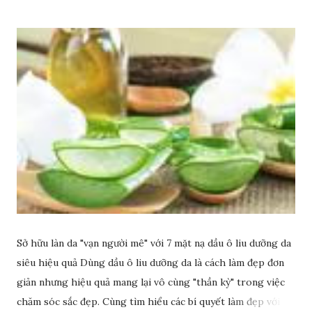
Sở hữu làn da "vạn người mê" với 7 mặt nạ dầu ô liu dưỡng da
siêu hiệu quả Dùng dầu ô liu dưỡng da là cách làm đẹp đơn
giản nhưng hiệu quả mang lại vô cùng "thần kỳ" trong việc
chăm sóc sắc đẹp. Cùng tìm hiểu các bí quyết làm đẹp với