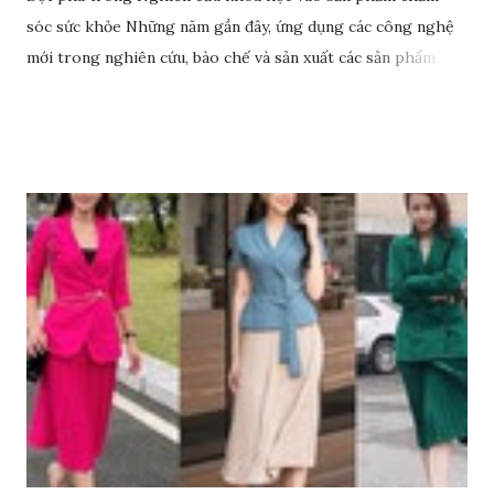
sóc sức khỏe Những năm gần đây, ứng dụng các công nghệ
mới trong nghiên cứu, bào chế và sản xuất các sản phẩm
chăm sóc sức khỏe chất lượng trở thành hướng đi đột phá
cho nhiều doanh nghiệp, tổ chức, cá nhân. Rất nhiều đơn vị
uy tín đã đầu tư nguồn lực vào hoạt động nghiên cứu, ứng
dụng mà Anphagroup là một trong những đơn vị tiên phong
tiêu biểu. Đơn vị này đã ứng dụng rất nhiều các nghiên cứu
khoa học trong việc sản xuất, phát triển các sản phẩm chăm
sóc sức khỏe và đem lại nhiều thành tựu giá trị, đặc biệt là
công nghệ tế bào gốc.