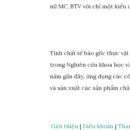
nữ MC, BTV với chỉ một kiểu 
Tinh chất tế bào gốc thực vậ
trong Nghiên cứu khoa học 
năm gần đây, ứng dụng các c
và sản xuất các sản phẩm chă
hướng đi đột phá cho nhiều d
đơn vị uy tín đã đầu tư nguồ
mà Anphagroup là một trong n
Giới thiệu
|
Điều khoản
|
Tha