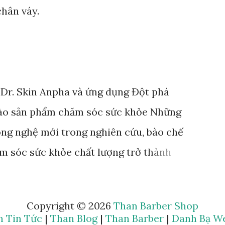
chân váy.
t Dr. Skin Anpha và ứng dụng Đột phá
vào sản phẩm chăm sóc sức khỏe Những
ông nghệ mới trong nghiên cứu, bào chế
m sóc sức khỏe chất lượng trở thành
oanh nghiệp, tổ chức, cá nhân. Rất nhiều
n lực vào hoạt động nghiên cứu, ứng dụng
Copyright ©
2026
Than Barber Shop
hững đơn vị tiên phong tiêu biểu. Đơn vị
n Tin Tức
|
Than Blog
|
Than Barber
|
Danh Bạ We