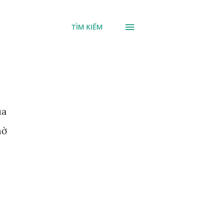
TÌM KIẾM
ủa
hờ