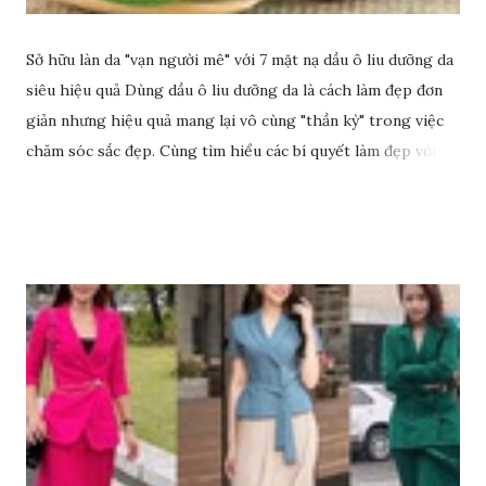
Sở hữu làn da "vạn người mê" với 7 mặt nạ dầu ô liu dưỡng da
siêu hiệu quả Dùng dầu ô liu dưỡng da là cách làm đẹp đơn
giản nhưng hiệu quả mang lại vô cùng "thần kỳ" trong việc
chăm sóc sắc đẹp. Cùng tìm hiểu các bí quyết làm đẹp với
dầu ô liu để có làn da sáng đẹp rạng ngời nhé.