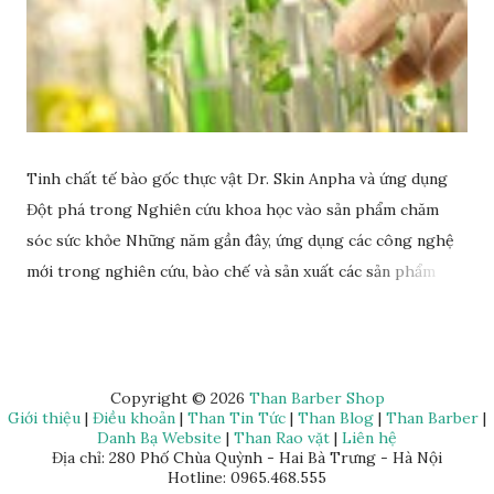
Tinh chất tế bào gốc thực vật Dr. Skin Anpha và ứng dụng
Đột phá trong Nghiên cứu khoa học vào sản phẩm chăm
sóc sức khỏe Những năm gần đây, ứng dụng các công nghệ
mới trong nghiên cứu, bào chế và sản xuất các sản phẩm
chăm sóc sức khỏe chất lượng trở thành hướng đi đột phá
cho nhiều doanh nghiệp, tổ chức, cá nhân. Rất nhiều đơn vị
uy tín đã đầu tư nguồn lực vào hoạt động nghiên cứu, ứng
dụng mà Anphagroup là một trong những đơn vị tiên phong
Copyright ©
2026
Than Barber Shop
Giới thiệu
|
Điều khoản
|
Than Tin Tức
|
Than Blog
|
Than Barber
|
tiêu biểu. Đơn vị này đã ứng dụng rất nhiều các nghiên cứu
Danh Bạ Website
|
Than Rao vặt
|
Liên hệ
khoa học trong việc sản xuất, phát triển các sản phẩm chăm
Địa chỉ: 280 Phố Chùa Quỳnh - Hai Bà Trưng - Hà Nội
Hotline: 0965.468.555
sóc sức khỏe và đem lại nhiều thành tựu giá trị, đặc biệt là