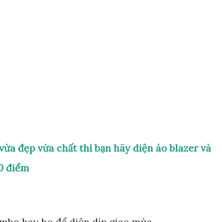
Chuyển đến nội dung chính
 vừa đẹp vừa chất thì bạn hãy diện áo blazer và
10 điểm
mbo hay ho để diện dịp giao mùa.