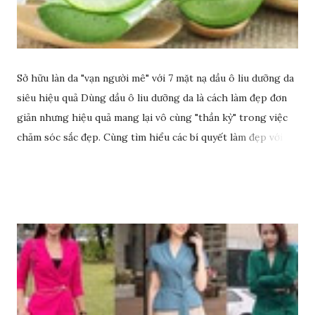
Sở hữu làn da "vạn người mê" với 7 mặt nạ dầu ô liu dưỡng da
siêu hiệu quả Dùng dầu ô liu dưỡng da là cách làm đẹp đơn
giản nhưng hiệu quả mang lại vô cùng "thần kỳ" trong việc
chăm sóc sắc đẹp. Cùng tìm hiểu các bí quyết làm đẹp với
dầu ô liu để có làn da sáng đẹp rạng ngời nhé.