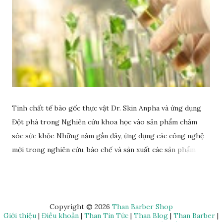
Tinh chất tế bào gốc thực vật Dr. Skin Anpha và ứng dụng
Đột phá trong Nghiên cứu khoa học vào sản phẩm chăm
sóc sức khỏe Những năm gần đây, ứng dụng các công nghệ
mới trong nghiên cứu, bào chế và sản xuất các sản phẩm
chăm sóc sức khỏe chất lượng trở thành hướng đi đột phá
cho nhiều doanh nghiệp, tổ chức, cá nhân. Rất nhiều đơn vị
uy tín đã đầu tư nguồn lực vào hoạt động nghiên cứu, ứng
dụng mà Anphagroup là một trong những đơn vị tiên phong
Copyright ©
2026
Than Barber Shop
Giới thiệu
|
Điều khoản
|
Than Tin Tức
|
Than Blog
|
Than Barber
|
tiêu biểu. Đơn vị này đã ứng dụng rất nhiều các nghiên cứu