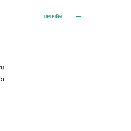
TÌM KIẾM
xử
ới