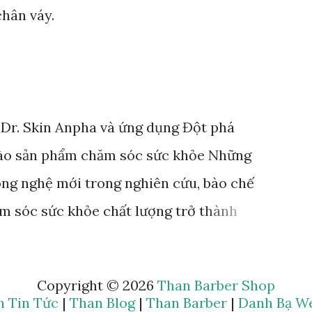
chân váy.
t Dr. Skin Anpha và ứng dụng Đột phá
vào sản phẩm chăm sóc sức khỏe Những
ông nghệ mới trong nghiên cứu, bào chế
m sóc sức khỏe chất lượng trở thành
oanh nghiệp, tổ chức, cá nhân. Rất nhiều
n lực vào hoạt động nghiên cứu, ứng dụng
Copyright ©
2026
Than Barber Shop
hững đơn vị tiên phong tiêu biểu. Đơn vị
n Tin Tức
|
Than Blog
|
Than Barber
|
Danh Bạ We