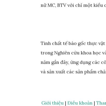
nữ MC, BTV với chỉ một kiểu 
Tinh chất tế bào gốc thực vậ
trong Nghiên cứu khoa học 
năm gần đây, ứng dụng các c
và sản xuất các sản phẩm chă
hướng đi đột phá cho nhiều d
đơn vị uy tín đã đầu tư nguồ
mà Anphagroup là một trong n
Giới thiệu
|
Điều khoản
|
Tha