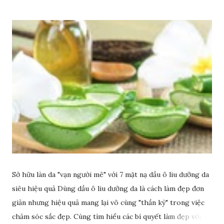
Sở hữu làn da "vạn người mê" với 7 mặt nạ dầu ô liu dưỡng da
siêu hiệu quả Dùng dầu ô liu dưỡng da là cách làm đẹp đơn
giản nhưng hiệu quả mang lại vô cùng "thần kỳ" trong việc
chăm sóc sắc đẹp. Cùng tìm hiểu các bí quyết làm đẹp với