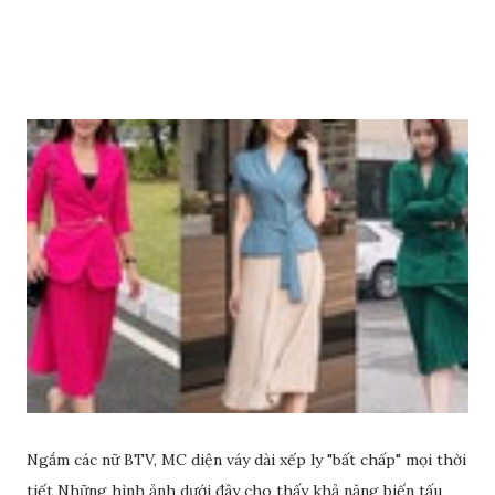
dầu ô liu để có làn da sáng đẹp rạng ngời nhé.
Ngắm các nữ BTV, MC diện váy dài xếp ly "bất chấp" mọi thời
tiết Những hình ảnh dưới đây cho thấy khả năng biến tấu