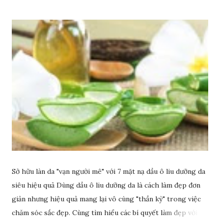
Sở hữu làn da "vạn người mê" với 7 mặt nạ dầu ô liu dưỡng da
siêu hiệu quả Dùng dầu ô liu dưỡng da là cách làm đẹp đơn
giản nhưng hiệu quả mang lại vô cùng "thần kỳ" trong việc
chăm sóc sắc đẹp. Cùng tìm hiểu các bí quyết làm đẹp với