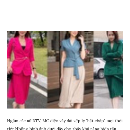
dầu ô liu để có làn da sáng đẹp rạng ngời nhé.
Ngắm các nữ BTV, MC diện váy dài xếp ly "bất chấp" mọi thời
tiết Những hình ảnh dưới đây cho thấy khả năng biến tấu