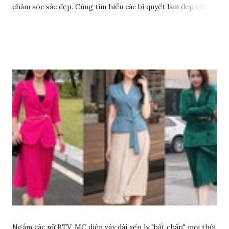
chăm sóc sắc đẹp. Cùng tìm hiểu các bí quyết làm đẹp với
dầu ô liu để có làn da sáng đẹp rạng ngời nhé.
Ngắm các nữ BTV, MC diện váy dài xếp ly "bất chấp" mọi thời