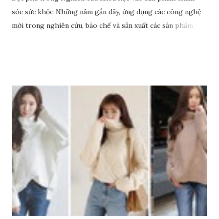
sóc sức khỏe Những năm gần đây, ứng dụng các công nghệ
mới trong nghiên cứu, bào chế và sản xuất các sản phẩm
chăm sóc sức khỏe chất lượng trở thành hướng đi đột phá
cho nhiều doanh nghiệp, tổ chức, cá nhân. Rất nhiều đơn vị
uy tín đã đầu tư nguồn lực vào hoạt động nghiên cứu, ứng
dụng mà Anphagroup là một trong những đơn vị tiên phong
tiêu biểu. Đơn vị này đã ứng dụng rất nhiều các nghiên cứu
khoa học trong việc sản xuất, phát triển các sản phẩm chăm
sóc sức khỏe và đem lại nhiều thành tựu giá trị, đặc biệt là
công nghệ tế bào gốc.