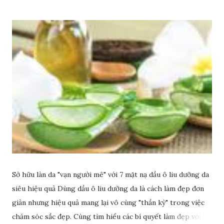
Sở hữu làn da "vạn người mê" với 7 mặt nạ dầu ô liu dưỡng da
siêu hiệu quả Dùng dầu ô liu dưỡng da là cách làm đẹp đơn
giản nhưng hiệu quả mang lại vô cùng "thần kỳ" trong việc
chăm sóc sắc đẹp. Cùng tìm hiểu các bí quyết làm đẹp với