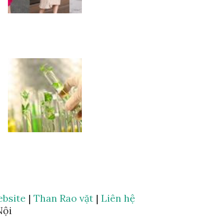
bsite
|
Than Rao vặt
|
Liên hệ
Nội