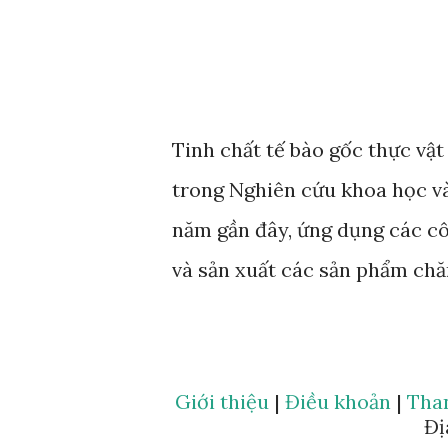
Tinh chất tế bào gốc thực vậ
trong Nghiên cứu khoa học 
năm gần đây, ứng dụng các c
và sản xuất các sản phẩm chă
hướng đi đột phá cho nhiều d
đơn vị uy tín đã đầu tư nguồ
mà Anphagroup là một trong n
Giới thiệu
|
Điều khoản
|
Tha
Đị
này đã ứng dụng rất nhiều cá