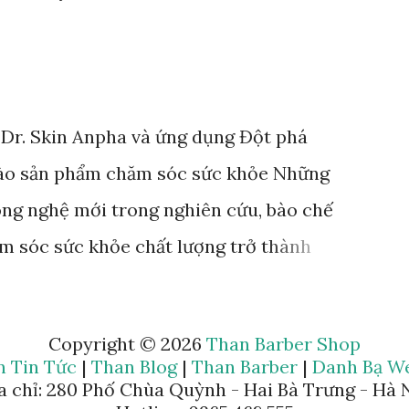
t Dr. Skin Anpha và ứng dụng Đột phá
vào sản phẩm chăm sóc sức khỏe Những
ông nghệ mới trong nghiên cứu, bào chế
m sóc sức khỏe chất lượng trở thành
oanh nghiệp, tổ chức, cá nhân. Rất nhiều
n lực vào hoạt động nghiên cứu, ứng dụng
Copyright ©
2026
Than Barber Shop
hững đơn vị tiên phong tiêu biểu. Đơn vị
n Tin Tức
|
Than Blog
|
Than Barber
|
Danh Bạ We
a chỉ: 280 Phố Chùa Quỳnh - Hai Bà Trưng - Hà 
c nghiên cứu khoa học trong việc sản