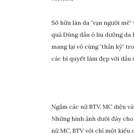
Sở hữu làn da "vạn người mê" 
quả Dùng dầu ô liu dưỡng da 
mang lại vô cùng "thần kỳ" tr
các bí quyết làm đẹp với dầu 
Ngắm các nữ BTV, MC diện váy 
Những hình ảnh dưới đây cho 
nữ MC, BTV với chỉ một kiểu 