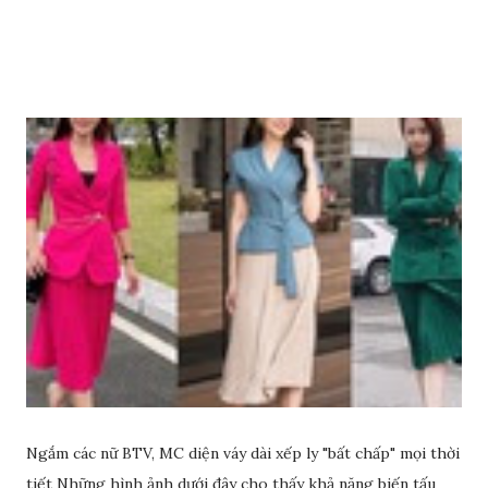
dầu ô liu để có làn da sáng đẹp rạng ngời nhé.
Ngắm các nữ BTV, MC diện váy dài xếp ly "bất chấp" mọi thời
tiết Những hình ảnh dưới đây cho thấy khả năng biến tấu