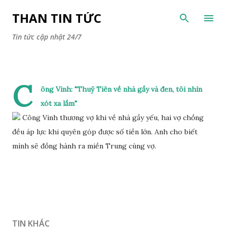
Chuyển đến nội dung chính
THAN TIN TỨC
Tin tức cập nhật 24/7
C
ông Vinh: "Thuỷ Tiên về nhà gầy và đen, tôi nhìn
xót xa lắm"
Công Vinh thương vợ khi về nhà gầy yếu, hai vợ chồng
đều áp lực khi quyên góp được số tiền lớn. Anh cho biết
mình sẽ đồng hành ra miền Trung cùng vợ.
TIN KHÁC