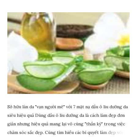
Sở hữu làn da "vạn người mê" với 7 mặt nạ dầu ô liu dưỡng da
siêu hiệu quả Dùng dầu ô liu dưỡng da là cách làm đẹp đơn
giản nhưng hiệu quả mang lại vô cùng "thần kỳ" trong việc
chăm sóc sắc đẹp. Cùng tìm hiểu các bí quyết làm đẹp với