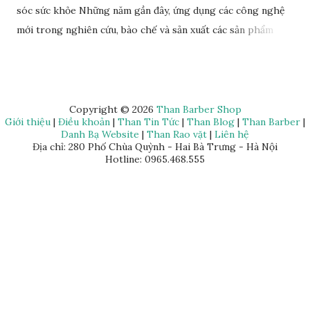
sóc sức khỏe Những năm gần đây, ứng dụng các công nghệ
mới trong nghiên cứu, bào chế và sản xuất các sản phẩm
chăm sóc sức khỏe chất lượng trở thành hướng đi đột phá
cho nhiều doanh nghiệp, tổ chức, cá nhân. Rất nhiều đơn vị
uy tín đã đầu tư nguồn lực vào hoạt động nghiên cứu, ứng
dụng mà Anphagroup là một trong những đơn vị tiên phong
Copyright ©
2026
Than Barber Shop
Giới thiệu
|
Điều khoản
|
Than Tin Tức
|
Than Blog
|
Than Barber
|
tiêu biểu. Đơn vị này đã ứng dụng rất nhiều các nghiên cứu
Danh Bạ Website
|
Than Rao vặt
|
Liên hệ
khoa học trong việc sản xuất, phát triển các sản phẩm chăm
Địa chỉ: 280 Phố Chùa Quỳnh - Hai Bà Trưng - Hà Nội
Hotline: 0965.468.555
sóc sức khỏe và đem lại nhiều thành tựu giá trị, đặc biệt là
công nghệ tế bào gốc.