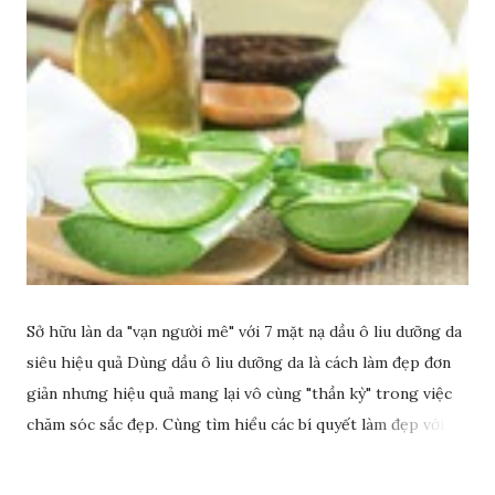
Sở hữu làn da "vạn người mê" với 7 mặt nạ dầu ô liu dưỡng da
siêu hiệu quả Dùng dầu ô liu dưỡng da là cách làm đẹp đơn
giản nhưng hiệu quả mang lại vô cùng "thần kỳ" trong việc
chăm sóc sắc đẹp. Cùng tìm hiểu các bí quyết làm đẹp với
dầu ô liu để có làn da sáng đẹp rạng ngời nhé.