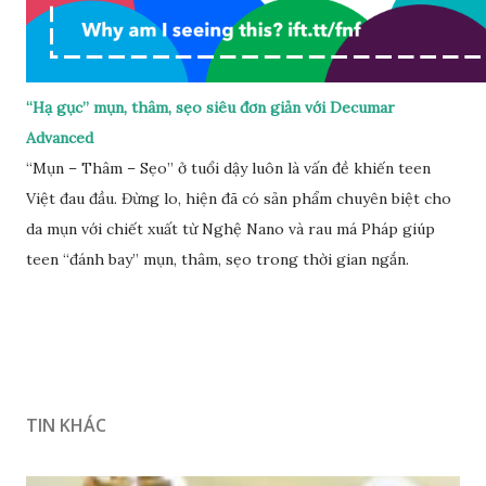
“Hạ gục” mụn, thâm, sẹo siêu đơn giản với Decumar
Advanced
“Mụn – Thâm – Sẹo” ở tuổi dậy luôn là vấn đề khiến teen
Việt đau đầu. Đừng lo, hiện đã có sản phẩm chuyên biệt cho
da mụn với chiết xuất từ Nghệ Nano và rau má Pháp giúp
teen “đánh bay” mụn, thâm, sẹo trong thời gian ngắn.
TIN KHÁC