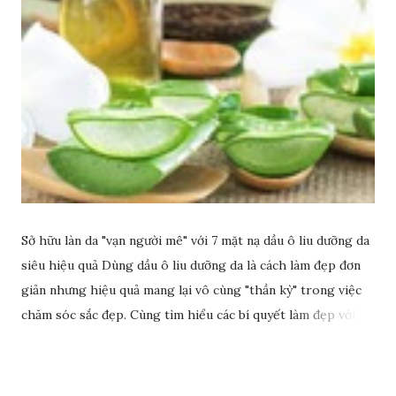
Sở hữu làn da "vạn người mê" với 7 mặt nạ dầu ô liu dưỡng da
siêu hiệu quả Dùng dầu ô liu dưỡng da là cách làm đẹp đơn
giản nhưng hiệu quả mang lại vô cùng "thần kỳ" trong việc
chăm sóc sắc đẹp. Cùng tìm hiểu các bí quyết làm đẹp với
dầu ô liu để có làn da sáng đẹp rạng ngời nhé.