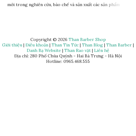
mới trong nghiên cứu, bào chế và sản xuất các sản phẩm
chăm sóc sức khỏe chất lượng trở thành hướng đi đột phá
cho nhiều doanh nghiệp, tổ chức, cá nhân. Rất nhiều đơn vị
uy tín đã đầu tư nguồn lực vào hoạt động nghiên cứu, ứng
dụng mà Anphagroup là một trong những đơn vị tiên phong
Copyright ©
2026
Than Barber Shop
Giới thiệu
|
Điều khoản
|
Than Tin Tức
|
Than Blog
|
Than Barber
|
tiêu biểu. Đơn vị này đã ứng dụng rất nhiều các nghiên cứu
Danh Bạ Website
|
Than Rao vặt
|
Liên hệ
khoa học trong việc sản xuất, phát triển các sản phẩm chăm
Địa chỉ: 280 Phố Chùa Quỳnh - Hai Bà Trưng - Hà Nội
Hotline: 0965.468.555
sóc sức khỏe và đem lại nhiều thành tựu giá trị, đặc biệt là
công nghệ tế bào gốc.