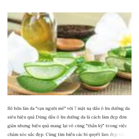
Sở hữu làn da "vạn người mê" với 7 mặt nạ dầu ô liu dưỡng da
siêu hiệu quả Dùng dầu ô liu dưỡng da là cách làm đẹp đơn
giản nhưng hiệu quả mang lại vô cùng "thần kỳ" trong việc
chăm sóc sắc đẹp. Cùng tìm hiểu các bí quyết làm đẹp với