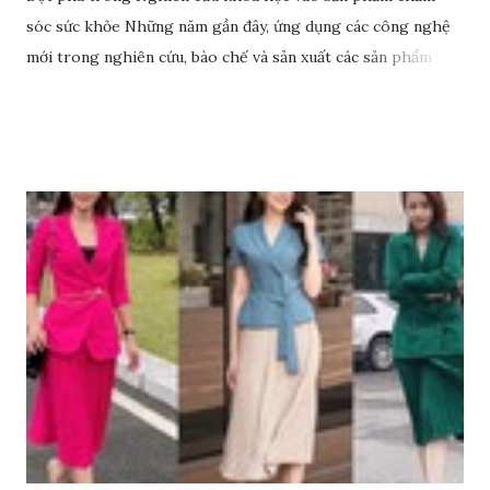
sóc sức khỏe Những năm gần đây, ứng dụng các công nghệ
mới trong nghiên cứu, bào chế và sản xuất các sản phẩm
chăm sóc sức khỏe chất lượng trở thành hướng đi đột phá
cho nhiều doanh nghiệp, tổ chức, cá nhân. Rất nhiều đơn vị
uy tín đã đầu tư nguồn lực vào hoạt động nghiên cứu, ứng
dụng mà Anphagroup là một trong những đơn vị tiên phong
tiêu biểu. Đơn vị này đã ứng dụng rất nhiều các nghiên cứu
khoa học trong việc sản xuất, phát triển các sản phẩm chăm
sóc sức khỏe và đem lại nhiều thành tựu giá trị, đặc biệt là
công nghệ tế bào gốc.