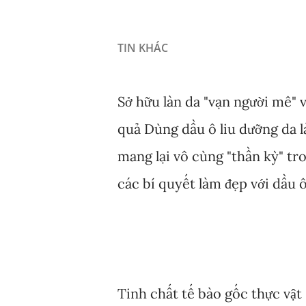
TIN KHÁC
Sở hữu làn da "vạn người mê" v
quả Dùng dầu ô liu dưỡng da l
mang lại vô cùng "thần kỳ" tr
các bí quyết làm đẹp với dầu ô
Tinh chất tế bào gốc thực vật