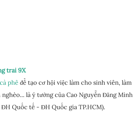
Chuyển đến nội dung chính
g trai 9X
cà phê
để tạo cơ hội việc làm cho sinh viên, làm
h nghèo... là ý tưởng của Cao Nguyễn Đăng Minh
ng ĐH Quốc tế - ĐH Quốc gia TP.HCM).