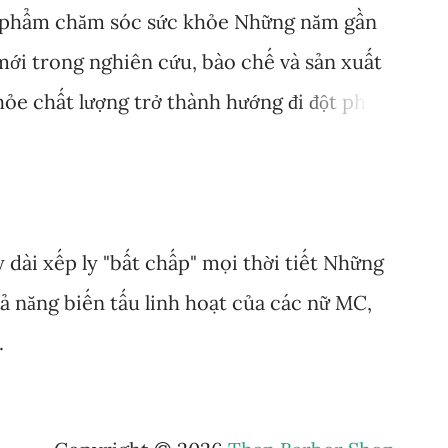
 phẩm chăm sóc sức khỏe Những năm gần
mới trong nghiên cứu, bào chế và sản xuất
ỏe chất lượng trở thành hướng đi đột phá
ức, cá nhân. Rất nhiều đơn vị uy tín đã đầu
ghiên cứu, ứng dụng mà Anphagroup là
hong tiêu biểu. Đơn vị này đã ứng dụng rất
 trong việc sản xuất, phát triển các sản
dài xếp ly "bất chấp" mọi thời tiết Những
lại nhiều thành tựu giá trị, đặc biệt là
ả năng biến tấu linh hoạt của các nữ MC,
.