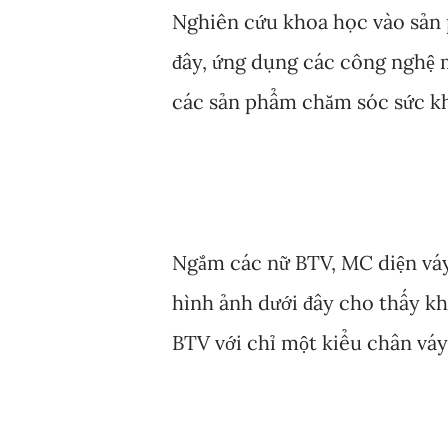
Nghiên cứu khoa học vào sản
đây, ứng dụng các công nghệ 
các sản phẩm chăm sóc sức kh
cho nhiều doanh nghiệp, tổ ch
tư nguồn lực vào hoạt động n
một trong những đơn vị tiên p
nhiều các nghiên cứu khoa học
Ngắm các nữ BTV, MC diện váy 
phẩm chăm sóc sức khỏe và đem 
hình ảnh dưới đây cho thấy kh
công nghệ tế bào gốc.
BTV với chỉ một kiểu chân váy