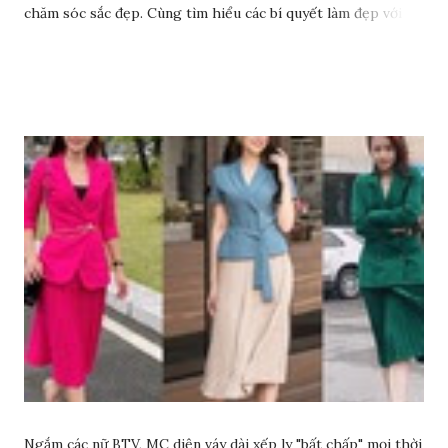
chăm sóc sắc đẹp. Cùng tìm hiểu các bí quyết làm đẹp với
dầu ô liu để có làn da sáng đẹp rạng ngời nhé.
Ngắm các nữ BTV, MC diện váy dài xếp ly "bất chấp" mọi thời