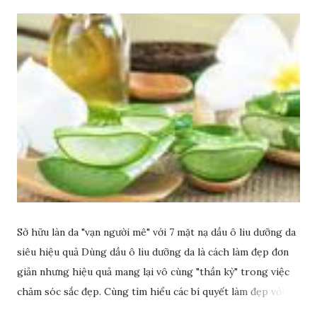
Sở hữu làn da "vạn người mê" với 7 mặt nạ dầu ô liu dưỡng da
siêu hiệu quả Dùng dầu ô liu dưỡng da là cách làm đẹp đơn
giản nhưng hiệu quả mang lại vô cùng "thần kỳ" trong việc
chăm sóc sắc đẹp. Cùng tìm hiểu các bí quyết làm đẹp với
dầu ô liu để có làn da sáng đẹp rạng ngời nhé.