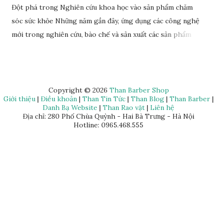
Đột phá trong Nghiên cứu khoa học vào sản phẩm chăm
sóc sức khỏe Những năm gần đây, ứng dụng các công nghệ
mới trong nghiên cứu, bào chế và sản xuất các sản phẩm
chăm sóc sức khỏe chất lượng trở thành hướng đi đột phá
cho nhiều doanh nghiệp, tổ chức, cá nhân. Rất nhiều đơn vị
uy tín đã đầu tư nguồn lực vào hoạt động nghiên cứu, ứng
dụng mà Anphagroup là một trong những đơn vị tiên phong
Copyright ©
2026
Than Barber Shop
Giới thiệu
|
Điều khoản
|
Than Tin Tức
|
Than Blog
|
Than Barber
|
tiêu biểu. Đơn vị này đã ứng dụng rất nhiều các nghiên cứu
Danh Bạ Website
|
Than Rao vặt
|
Liên hệ
khoa học trong việc sản xuất, phát triển các sản phẩm chăm
Địa chỉ: 280 Phố Chùa Quỳnh - Hai Bà Trưng - Hà Nội
Hotline: 0965.468.555
sóc sức khỏe và đem lại nhiều thành tựu giá trị, đặc biệt là
công nghệ tế bào gốc.