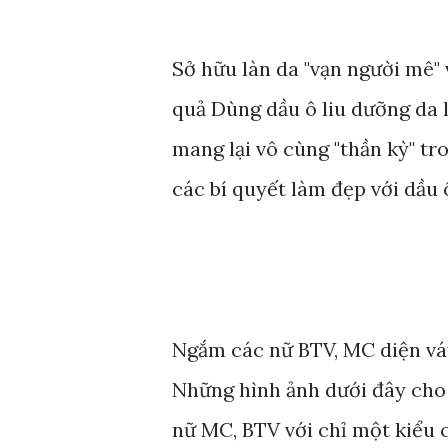
Sở hữu làn da "vạn người mê" 
quả Dùng dầu ô liu dưỡng da 
mang lại vô cùng "thần kỳ" tr
các bí quyết làm đẹp với dầu 
Ngắm các nữ BTV, MC diện váy 
Những hình ảnh dưới đây cho 
nữ MC, BTV với chỉ một kiểu 