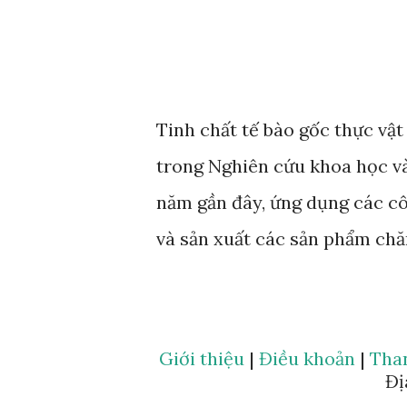
Tinh chất tế bào gốc thực vậ
trong Nghiên cứu khoa học 
năm gần đây, ứng dụng các c
và sản xuất các sản phẩm chă
hướng đi đột phá cho nhiều d
đơn vị uy tín đã đầu tư nguồ
mà Anphagroup là một trong n
Giới thiệu
|
Điều khoản
|
Tha
Đị
này đã ứng dụng rất nhiều cá