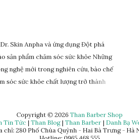
t Dr. Skin Anpha và ứng dụng Đột phá
vào sản phẩm chăm sóc sức khỏe Những
ông nghệ mới trong nghiên cứu, bào chế
m sóc sức khỏe chất lượng trở thành
oanh nghiệp, tổ chức, cá nhân. Rất nhiều
n lực vào hoạt động nghiên cứu, ứng dụng
Copyright ©
2026
Than Barber Shop
hững đơn vị tiên phong tiêu biểu. Đơn vị
n Tin Tức
|
Than Blog
|
Than Barber
|
Danh Bạ We
a chỉ: 280 Phố Chùa Quỳnh - Hai Bà Trưng - Hà 
c nghiên cứu khoa học trong việc sản
Hotline: 0965.468.555