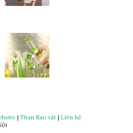
bsite
|
Than Rao vặt
|
Liên hệ
Nội