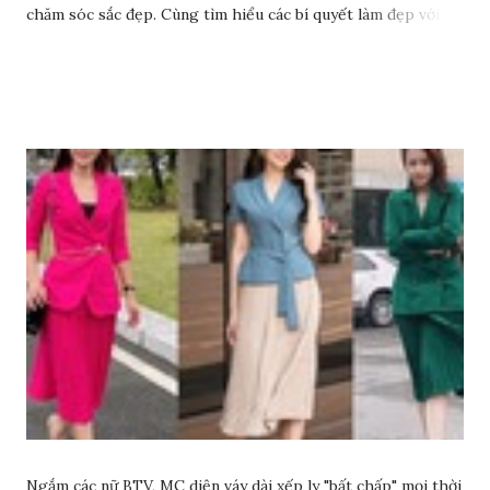
chăm sóc sắc đẹp. Cùng tìm hiểu các bí quyết làm đẹp với
dầu ô liu để có làn da sáng đẹp rạng ngời nhé.
Ngắm các nữ BTV, MC diện váy dài xếp ly "bất chấp" mọi thời