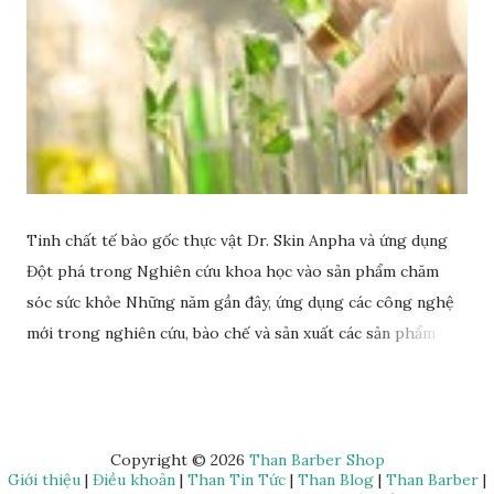
Tinh chất tế bào gốc thực vật Dr. Skin Anpha và ứng dụng
Đột phá trong Nghiên cứu khoa học vào sản phẩm chăm
sóc sức khỏe Những năm gần đây, ứng dụng các công nghệ
mới trong nghiên cứu, bào chế và sản xuất các sản phẩm
chăm sóc sức khỏe chất lượng trở thành hướng đi đột phá
cho nhiều doanh nghiệp, tổ chức, cá nhân. Rất nhiều đơn vị
uy tín đã đầu tư nguồn lực vào hoạt động nghiên cứu, ứng
dụng mà Anphagroup là một trong những đơn vị tiên phong
Copyright ©
2026
Than Barber Shop
Giới thiệu
|
Điều khoản
|
Than Tin Tức
|
Than Blog
|
Than Barber
|
tiêu biểu. Đơn vị này đã ứng dụng rất nhiều các nghiên cứu