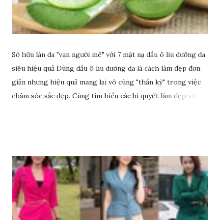
Sở hữu làn da "vạn người mê" với 7 mặt nạ dầu ô liu dưỡng da
siêu hiệu quả Dùng dầu ô liu dưỡng da là cách làm đẹp đơn
giản nhưng hiệu quả mang lại vô cùng "thần kỳ" trong việc
chăm sóc sắc đẹp. Cùng tìm hiểu các bí quyết làm đẹp với
dầu ô liu để có làn da sáng đẹp rạng ngời nhé.